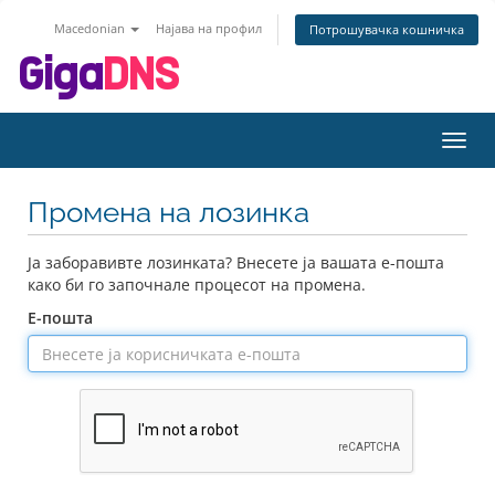
Macedonian
Најава на профил
Потрошувачка кошничка
Вклу
ја
нави
Промена на лозинка
Ја заборавивте лозинката? Внесете ја вашата е-пошта
како би го започнале процесот на промена.
Е-пошта