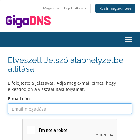
Magyar
Bejelentkezés
Kosár megtekintése
Váltá
a
navig
Elveszett Jelszó alaphelyzetbe
állítása
Elfelejtette a jelszavát? Adja meg e-mail címét, hogy
elkezdődjön a visszaállítási folyamat.
E-mail cím