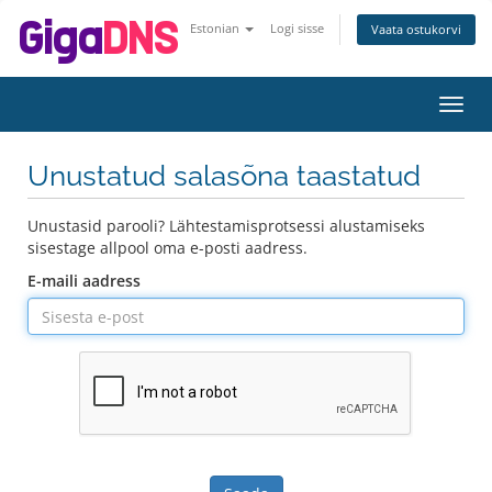
Estonian
Logi sisse
Vaata ostukorvi
Lülit
navig
Unustatud salasõna taastatud
Unustasid parooli? Lähtestamisprotsessi alustamiseks
sisestage allpool oma e-posti aadress.
E-maili aadress