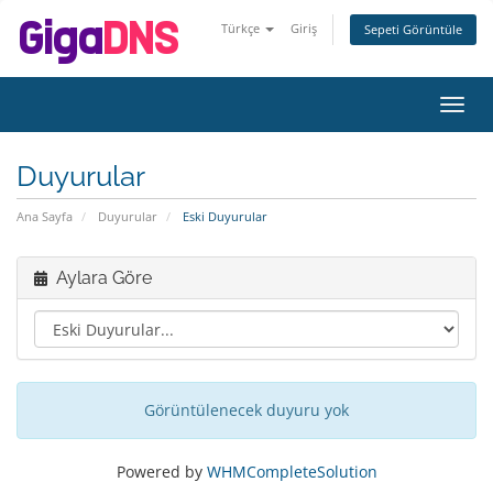
Türkçe
Giriş
Sepeti Görüntüle
Gezi
değiş
Duyurular
Ana Sayfa
Duyurular
Eski Duyurular
Aylara Göre
Görüntülenecek duyuru yok
Powered by
WHMCompleteSolution