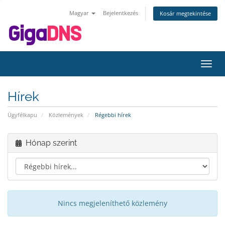
Magyar
Bejelentkezés
Kosár megtekintése
Váltá
a
navig
Hírek
Ügyfélkapu
Közlemények
Régebbi hírek
Hónap szerint
Nincs megjeleníthető közlemény