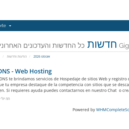
orte
חדשות
נים האחרונים של
אוגוסט 2026
הודעות וחדשות
פ
DNS - Web Hosting
DNS te brindamos servicios de Hospedaje de sitios Web y registro d
ue tu empresa destaque de la competencia con sitios que se desca
en. Si requieres ayuda puedes contactarnos en nuestro Chat o crear
5חמ יולי 2020
Powered by
WHMCompleteSol